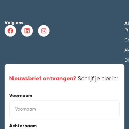
Volg ons
A
Pr
C
A
Di
Nieuwsbrief ontvangen?
Schrijf je hier in:
Voornaam
Achternaam