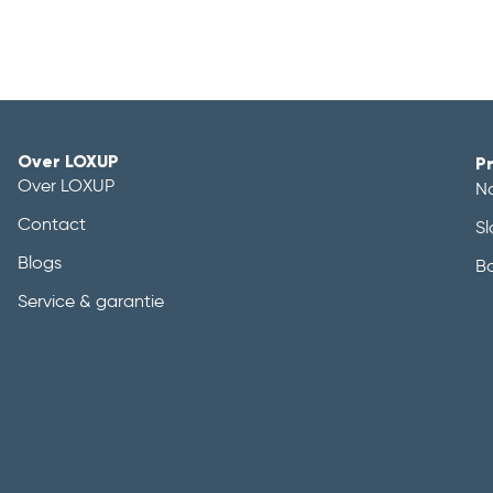
Over LOXUP
P
Over LOXUP
N
Contact
Sl
Blogs
B
Service & garantie