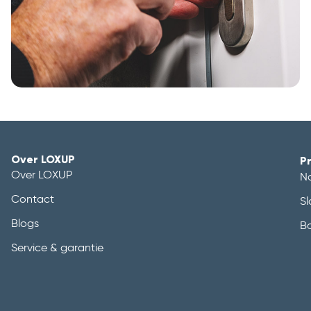
Over LOXUP
P
Over LOXUP
N
Contact
Sl
Blogs
B
Service & garantie