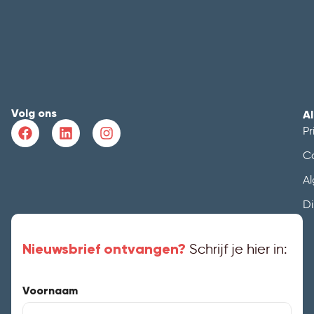
Volg ons
A
Pr
C
A
Di
Nieuwsbrief ontvangen?
Schrijf je hier in:
Voornaam