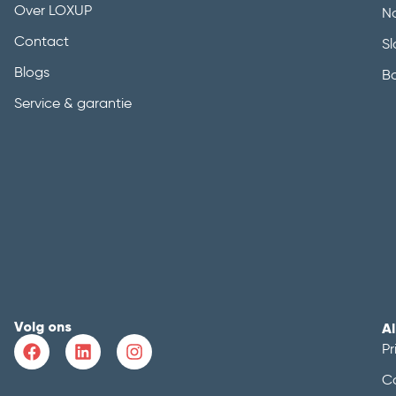
Over LOXUP
N
Contact
Sl
Blogs
B
Service & garantie
Volg ons
A
Pr
C