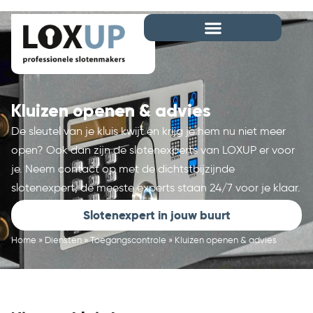
Kluizen openen & advies
De sleutel van je kluis kwijt en krijg je hem nu niet meer
open? Ook dan zijn de slotenexperts van LOXUP er voor
je. Neem contact op met de dichtstbijzijnde
slotenexpert, de meeste experts staan 24/7 voor je klaar.
Slotenexpert in jouw buurt
Home
»
Diensten
»
Toegangscontrole
»
Kluizen openen & advies