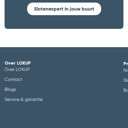
Slotenexpert in jouw buurt
Over LOXUP
P
Over LOXUP
N
Contact
Sl
Blogs
B
Service & garantie