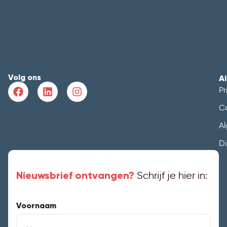
Volg ons
A
Pr
C
A
Di
Nieuwsbrief ontvangen?
Schrijf je hier in:
Voornaam