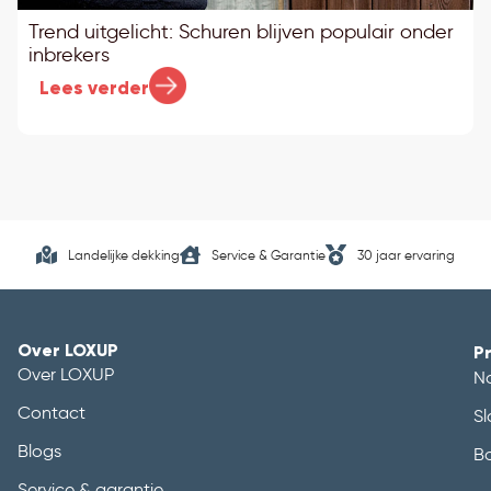
Trend uitgelicht: Schuren blijven populair onder
inbrekers
Lees verder
Landelijke dekking
Service & Garantie
30 jaar ervaring
Over LOXUP
P
Over LOXUP
N
Contact
Sl
Blogs
B
Service & garantie