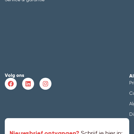
Volg ons
A
Pr
C
A
Di
Nieuwsbrief ontvangen?
Schrijf je hier in: