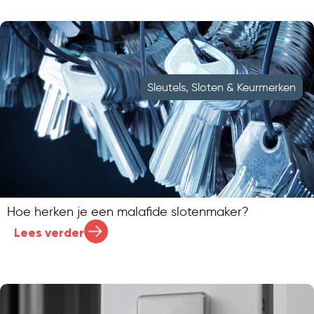
Sleutels, Sloten & Keurmerken
Hoe herken je een malafide slotenmaker?
Lees verder