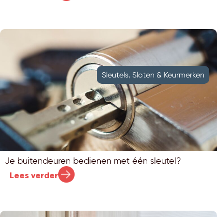
Sleutels, Sloten & Keurmerken
Je buitendeuren bedienen met één sleutel?
Lees verder