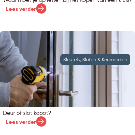
Lees verder
Sleutels, Sloten & Keurmerken
Deur of slot kapot?
Lees verder