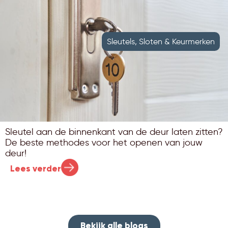
Sleutels, Sloten & Keurmerken
Sleutel aan de binnenkant van de deur laten zitten?
De beste methodes voor het openen van jouw
deur!
Lees verder
Bekijk alle blogs