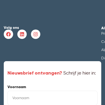
Volg ons
A
Pr
C
A
Di
Nieuwsbrief ontvangen?
Schrijf je hier in:
Voornaam