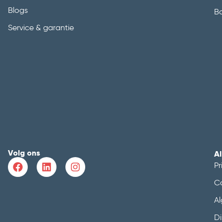
Blogs
B
Service & garantie
Volg ons
A
Pr
C
A
Di