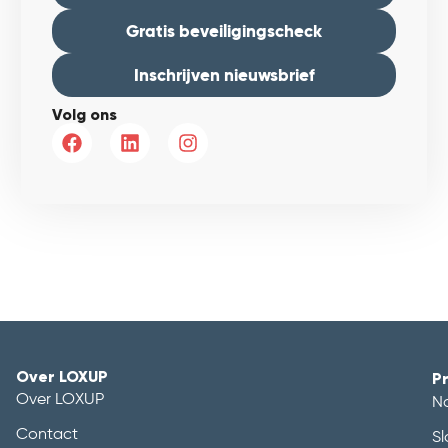
Gratis beveiligingscheck
Inschrijven nieuwsbrief
Volg ons
Over LOXUP
P
Over LOXUP
N
Contact
Sl