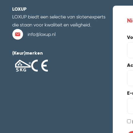
LOXUP
LOXUP biedt een selectie van slotenexperts
N
die staan voor kwaliteit en veiligheid.
info@loxup.nl
Vo
(Keur)merken
Ac
E-
In