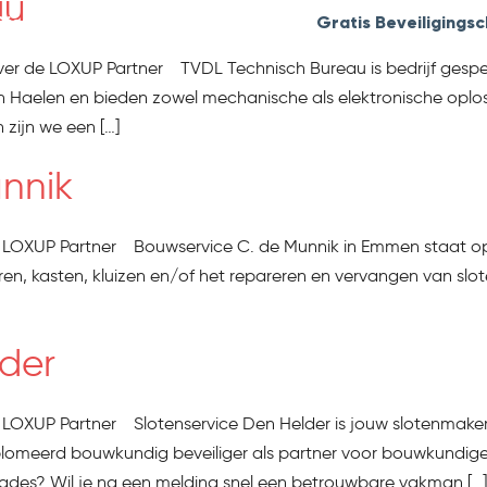
au
Diensten
Blog
Over LOXUP
Gratis Beveiliging
ver de LOXUP Partner TVDL Technisch Bureau is bedrijf gespec
in Haelen en bieden zowel mechanische als elektronische oplos
zijn we een […]
nnik
 LOXUP Partner Bouwservice C. de Munnik in Emmen staat op
en, kasten, kluizen en/of het repareren en vervangen van sloten.
lder
LOXUP Partner Slotenservice Den Helder is jouw slotenmaker 
meerd bouwkundig beveiliger als partner voor bouwkundige b
es? Wil je na een melding snel een betrouwbare vakman […]