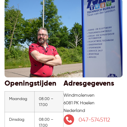
Openingstijden
Adresgegevens
Windmolenven
Maandag
08.00 –
6081 PK Haelen
17.00
Nederland
047-5745112
Dinsdag
08.00 –
17.00