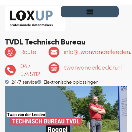
TVDL Technisch Bureau
Route
info@twanvanderleeden.
047-
twanvanderleeden.nl
5745112
24/7 service
Elektronische oplossingen