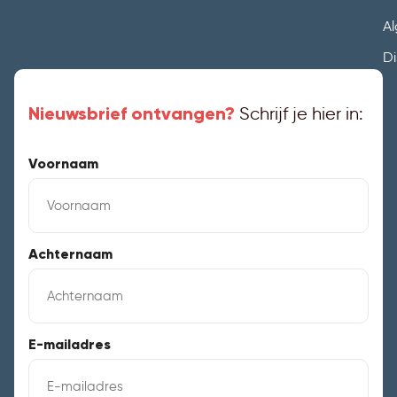
A
Di
Nieuwsbrief ontvangen?
Schrijf je hier in:
Voornaam
Achternaam
E-mailadres