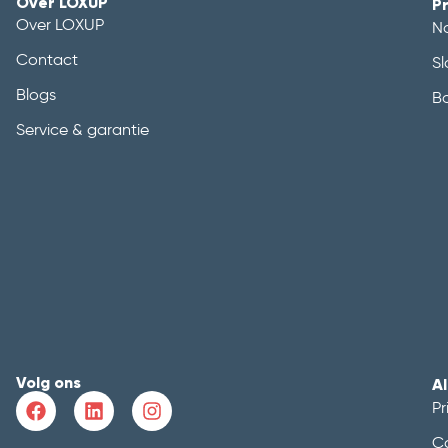
Over LOXUP
P
Over LOXUP
N
Contact
Sl
Blogs
B
Service & garantie
Volg ons
A
Pr
C