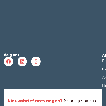
Volg ons
A
Pr
C
A
Di
Nieuwsbrief ontvangen?
Schrijf je hier in: