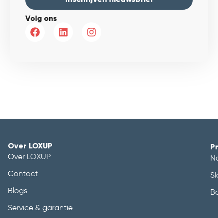
Volg ons
Over LOXUP
P
Over LOXUP
N
Contact
Sl
Blogs
B
Service & garantie