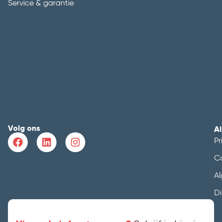
Service & garantie
Volg ons
A
Pr
C
A
Di