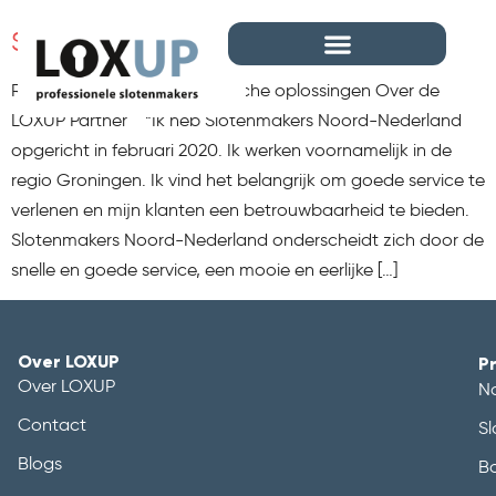
Slotenmakers Noord Nederland
Route 24/7 service Elektronische oplossingen Over de
LOXUP Partner “Ik heb Slotenmakers Noord-Nederland
opgericht in februari 2020. Ik werken voornamelijk in de
regio Groningen. Ik vind het belangrijk om goede service te
verlenen en mijn klanten een betrouwbaarheid te bieden.
Slotenmakers Noord-Nederland onderscheidt zich door de
snelle en goede service, een mooie en eerlijke […]
Over LOXUP
P
Over LOXUP
N
Contact
Sl
Blogs
B