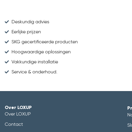
Deskundig advies
Eerlijke prijzen
SKG gecertificeerde producten
Hoogwaardige oplossingen
Vakkundige installatie
Service & onderhoud.
Over LOXUP
P
Over LOXUP
N
Contact
Sl