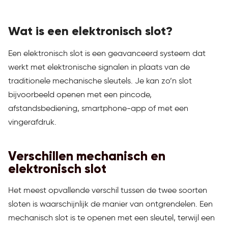
Wat is een elektronisch slot?
Een elektronisch slot is een geavanceerd systeem dat
werkt met elektronische signalen in plaats van de
traditionele mechanische sleutels. Je kan zo’n slot
bijvoorbeeld openen met een pincode,
afstandsbediening, smartphone-app of met een
vingerafdruk.
Verschillen mechanisch en
elektronisch slot
Het meest opvallende verschil tussen de twee soorten
sloten is waarschijnlijk de manier van ontgrendelen. Een
mechanisch slot is te openen met een sleutel, terwijl een