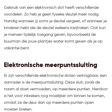
Gebruik van een elektronisch slot heeft verschillende
voordelen. Zo heb je geen fysieke sleutel meer nodig.
Handig wanneer jij soms je sleutel vergeet, of wanneer je
kinderen hebt die de sleutel weleens kwijtraken. Ook kun
je mensen tijdelijk toegang geven, bijvoorbeeld de
buurman die jouw plantjes water komt geven als je op
vakantie bent.
Elektronische meerpuntssluiting
Er zijn verschillende elektronische sloten verkrijgbaar, een
aanrader is de meerpuntssluiting. Deze sluit, zoals de
naam al doet vermoeden, op meerdere punten. Hierdoor
is het voor inbrekers nog moeilijker om binnen te komen,
omdat ze de deur dan op meerdere punten open
moeten breken.