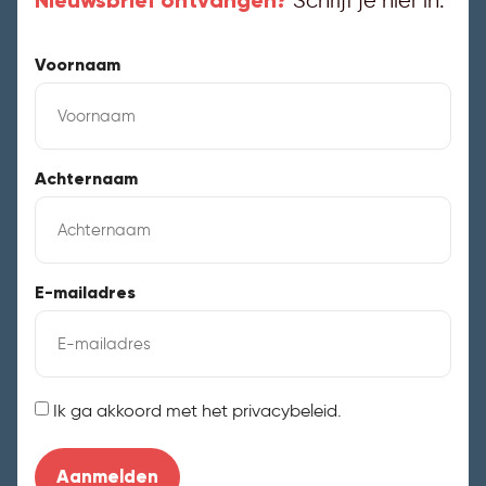
Nieuwsbrief ontvangen?
Schrijf je hier in:
Voornaam
Achternaam
E-mailadres
Instemming
Ik ga akkoord met het privacybeleid.