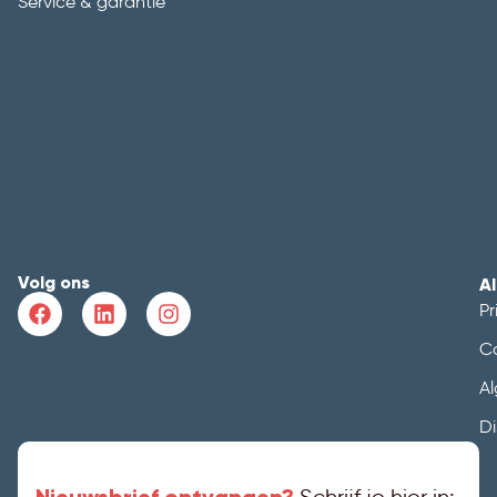
Service & garantie
Volg ons
A
Pr
C
A
Di