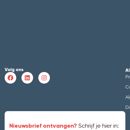
Volg ons
A
Pr
C
A
Di
Nieuwsbrief ontvangen?
Schrijf je hier in: